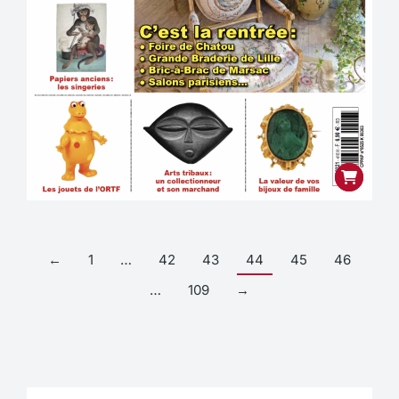
←
1
…
42
43
44
45
46
…
109
→