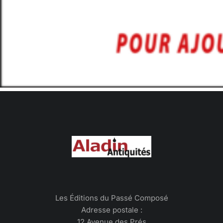
Les Éditions du Passé Composé
Adresse postale :
12 Avenue des Prés