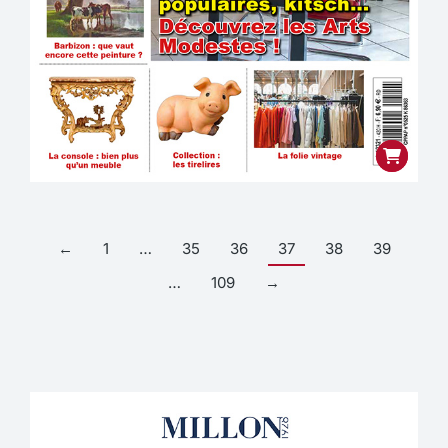
←
1
…
35
36
37
38
39
…
109
→