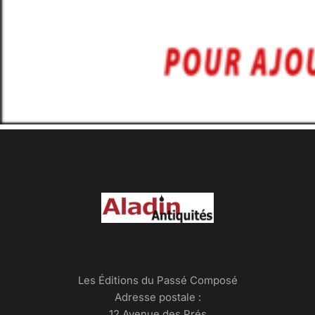
Les Éditions du Passé Composé
Adresse postale :
12 Avenue des Prés