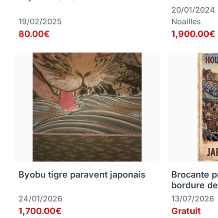
20/01/2024
19/02/2025
Noailles
80.00€
1,900.00€
Byobu tigre paravent japonais
Brocante p
bordure de
24/01/2026
13/07/2026
1,700.00€
Gratuit