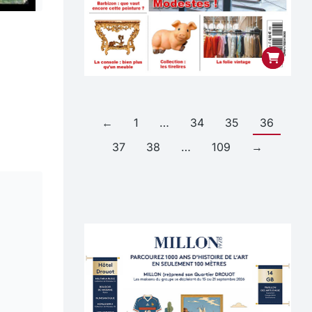
←
1
…
34
35
36
37
38
…
109
→