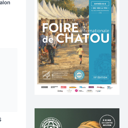
alon
S