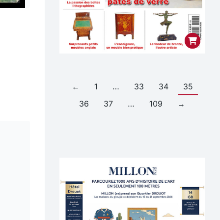
←
1
…
33
34
35
36
37
…
109
→