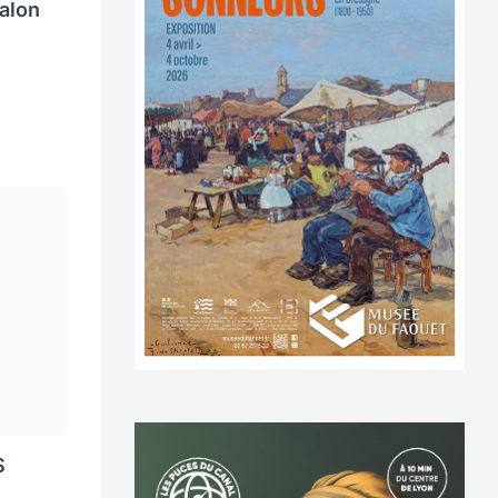
alon
S