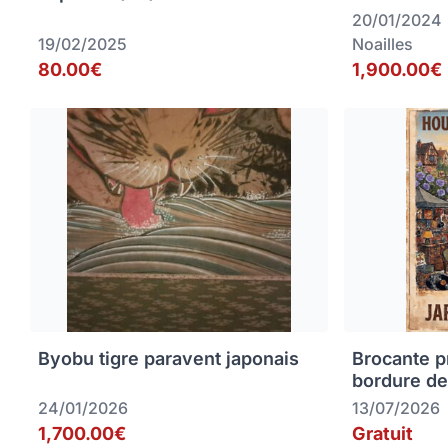
20/01/2024
19/02/2025
Noailles
80.00€
1,900.00€
Byobu tigre paravent japonais
Brocante p
bordure de
24/01/2026
13/07/2026
1,700.00€
Gratuit