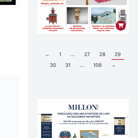
←
1
…
27
28
29
30
31
…
109
→