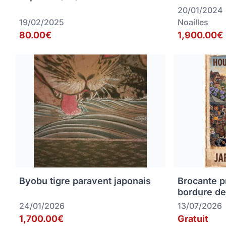
20/01/2024
19/02/2025
Noailles
80.00€
1,900.00€
Byobu tigre paravent japonais
Brocante p
bordure de
24/01/2026
13/07/2026
1,700.00€
Gratuit