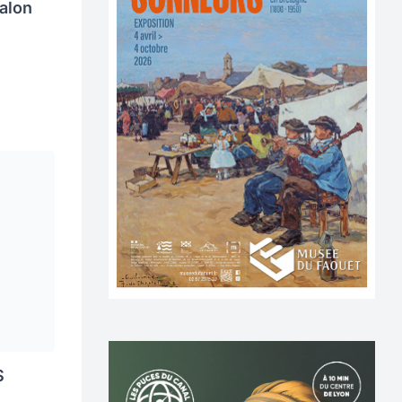
alon
S