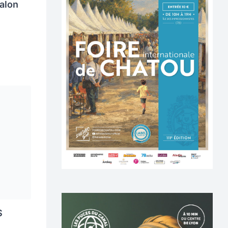
alon
S