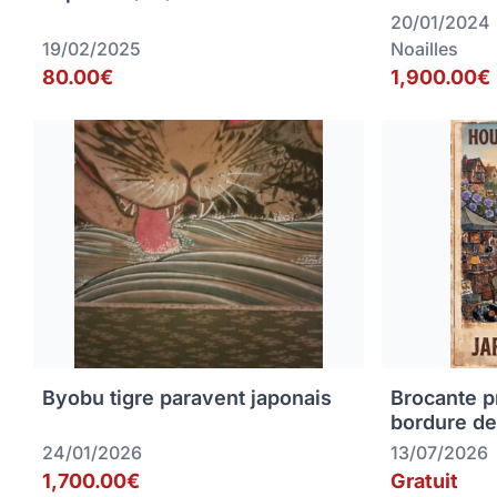
20/01/2024
19/02/2025
Noailles
80.00€
1,900.00€
Byobu tigre paravent japonais
Brocante p
bordure de
24/01/2026
13/07/2026
1,700.00€
Gratuit