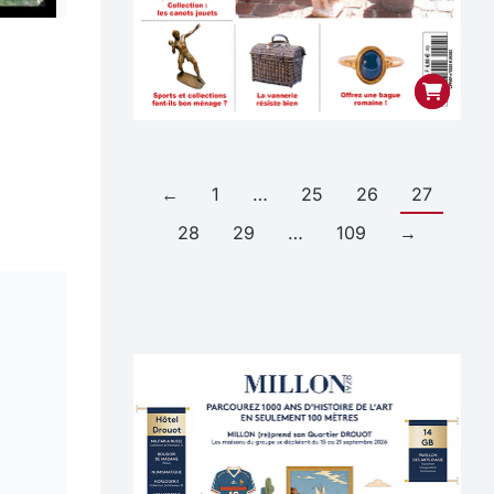
←
1
…
25
26
27
28
29
…
109
→