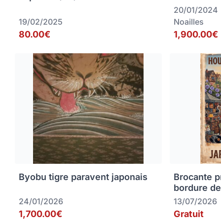
20/01/2024
19/02/2025
Noailles
80.00€
1,900.00€
Byobu tigre paravent japonais
Brocante p
bordure de
24/01/2026
13/07/2026
1,700.00€
Gratuit