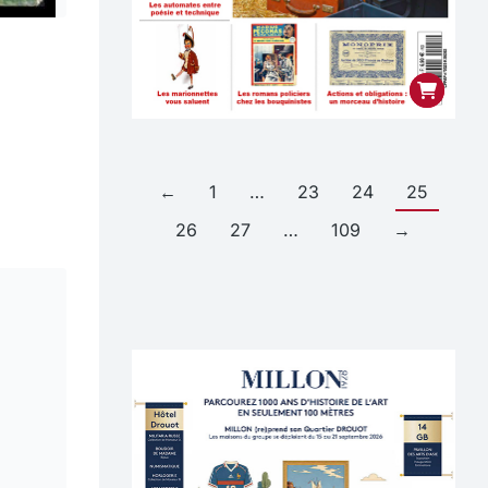
←
1
…
23
24
25
26
27
…
109
→