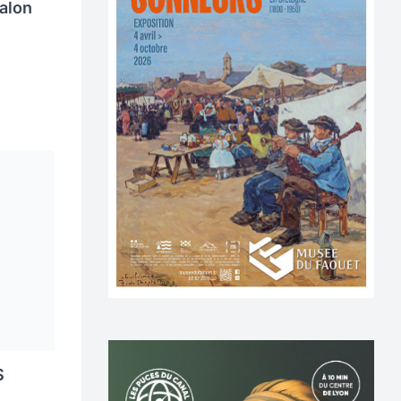
alon
S