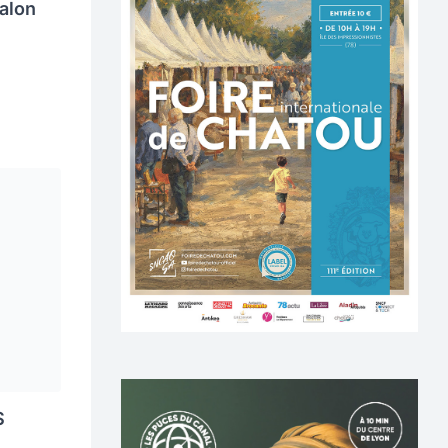
alon
S