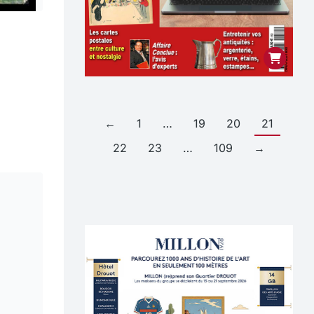
←
1
…
19
20
21
22
23
…
109
→