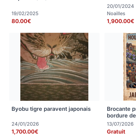
20/01/2024
19/02/2025
Noailles
80.00€
1,900.00€
Byobu tigre paravent japonais
Brocante p
bordure de
24/01/2026
13/07/2026
1,700.00€
Gratuit