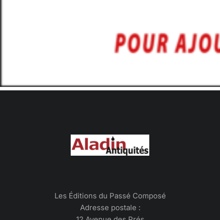
Les Éditions du Passé Composé
Adresse postale :
12 Avenue des Prés