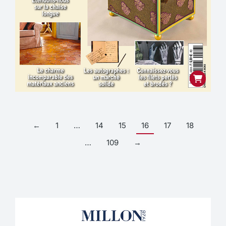
←
1
…
14
15
16
17
18
…
109
→