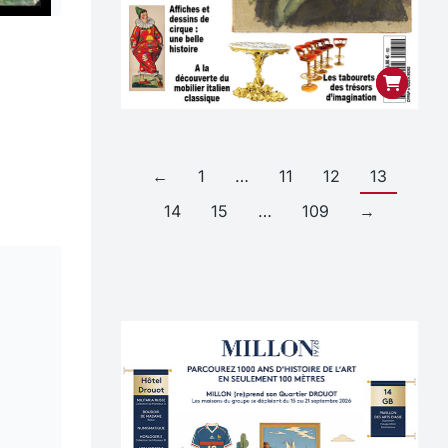
←
1
…
11
12
13
14
15
…
109
→