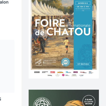
alon
S