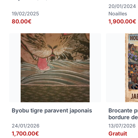
20/01/2024
19/02/2025
Noailles
80.00€
1,900.00€
Byobu tigre paravent japonais
Brocante p
bordure de
24/01/2026
13/07/2026
1,700.00€
Gratuit