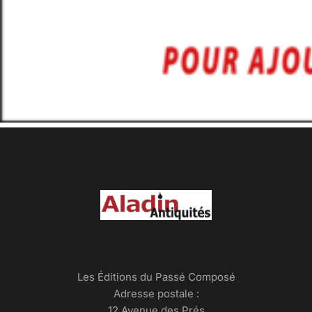
Les Éditions du Passé Composé
Adresse postale :
12 Avenue des Prés