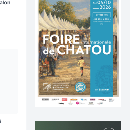
alon
S