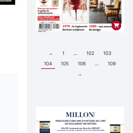
←
1
…
102
103
104
105
106
…
109
→