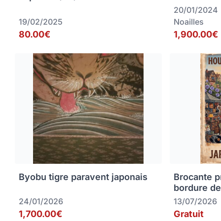
20/01/2024
19/02/2025
Noailles
80.00€
1,900.00€
Byobu tigre paravent japonais
Brocante p
bordure de
24/01/2026
13/07/2026
1,700.00€
Gratuit