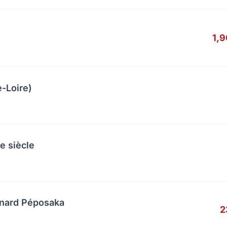
1,
-Loire)
e siècle
anard Péposaka
2