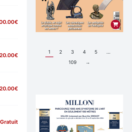
00.00€
1
2
3
4
5
…
20.00€
109
→
20.00€
Gratuit