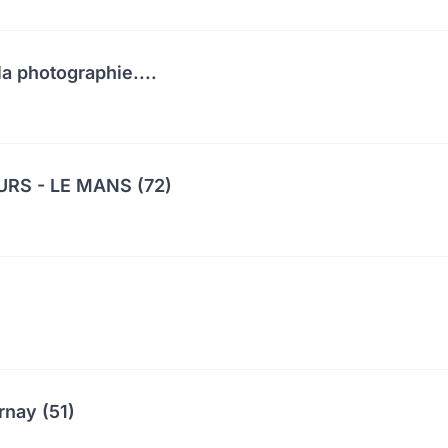
a photographie....
RS - LE MANS (72)
rnay (51)