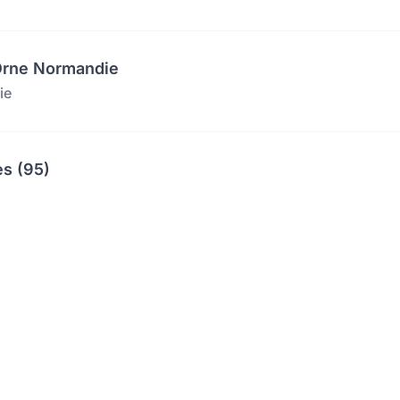
'Orne Normandie
ie
es (95)